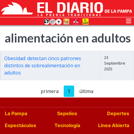
alimentación en adultos
23
Obesidad: detectan cinco patrones
Septiembre
distintos de sobrealimentación en
2025
adultos
primera
1
última
La Pampa
Sepelios
Deportes
Espectáculos
Tecnología
Linea Abierta