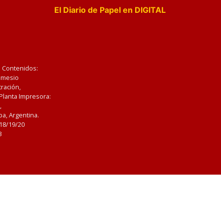
El Diario de Papel en DIGITAL
e Contenidos:
Nemesio
ración,
 Planta Impresora:
,
a, Argentina.
/18/19/20
3