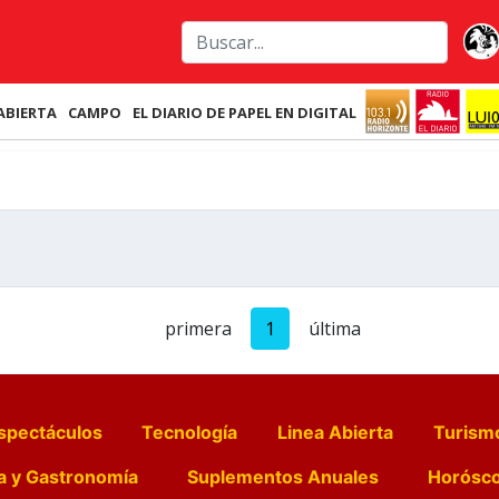
ABIERTA
CAMPO
EL DIARIO DE PAPEL EN DIGITAL
primera
1
última
spectáculos
Tecnología
Linea Abierta
Turism
a y Gastronomía
Suplementos Anuales
Horósc