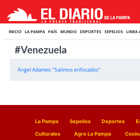
INICIO
LA PAMPA
PAÍS
MUNDO
DEPORTES
SEPELIOS
LINEA 
#Venezuela
Ángel Adames: "Salimos enfocados"
La Pampa
Sepelios
Deportes
E
Culturales
Agro La Pampa
Cocin