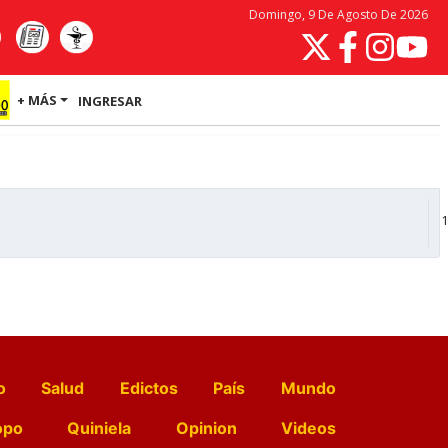
Domingo, 9 De Agosto De 2026
+ MÁS
INGRESAR
1
o
Salud
Edictos
País
Mundo
opo
Quiniela
Opinion
Videos