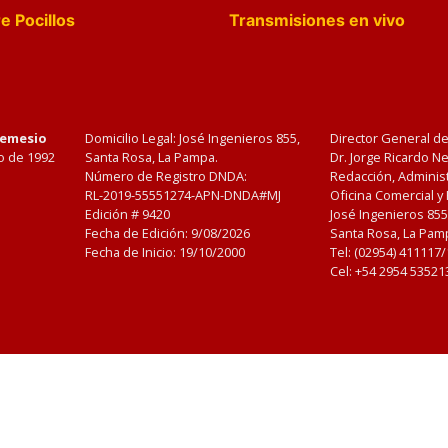
e Pocillos
Transmisiones en vivo
Nemesio
Domicilio Legal: José Ingenieros 855,
Director General d
o de 1992
Santa Rosa, La Pampa.
Dr. Jorge Ricardo 
Número de Registro DNDA:
Redacción, Administ
RL-2019-55551274-APN-DNDA#MJ
Oficina Comercial y
Edición #
9420
José Ingenieros 855
Fecha de Edición:
9/08/2026
Santa Rosa, La Pamp
Fecha de Inicio: 19/10/2000
Tel: (02954) 411117
Cel: +54 2954 53521