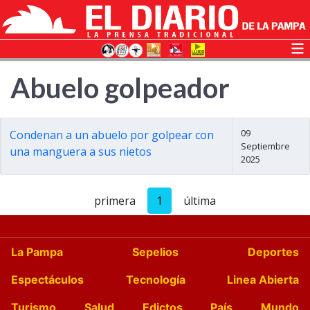
Abuelo golpeador
09
Condenan a un abuelo por golpear con
Septiembre
una manguera a sus nietos
2025
primera
1
última
La Pampa
Sepelios
Deportes
Espectáculos
Tecnología
Linea Abierta
Turismo
Salud
Edictos
País
Mundo