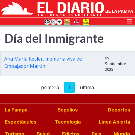
Día del Inmigrante
05
Ana María Resler, memoria viva de
Septiembre
Embajador Martini
2025
primera
1
última
La Pampa
Sepelios
Deportes
Espectáculos
Tecnología
Linea Abierta
Turismo
Salud
Edictos
País
Mundo