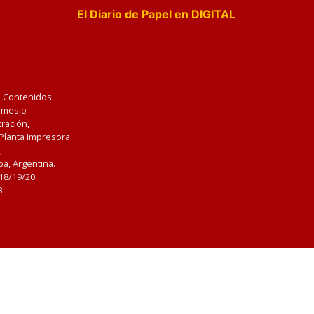
El Diario de Papel en DIGITAL
e Contenidos:
Nemesio
ración,
 Planta Impresora:
,
a, Argentina.
/18/19/20
3