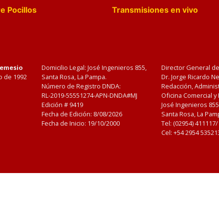
e Pocillos
Transmisiones en vivo
Nemesio
Domicilio Legal: José Ingenieros 855,
Director General d
o de 1992
Santa Rosa, La Pampa.
Dr. Jorge Ricardo 
Número de Registro DNDA:
Redacción, Administ
RL-2019-55551274-APN-DNDA#MJ
Oficina Comercial y
Edición #
9419
José Ingenieros 855
Fecha de Edición:
8/08/2026
Santa Rosa, La Pamp
Fecha de Inicio: 19/10/2000
Tel: (02954) 411117
Cel: +54 2954 53521