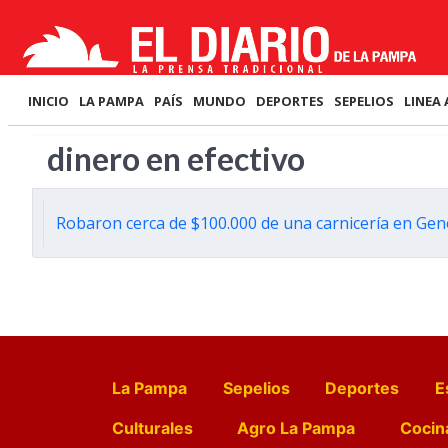
INICIO
LA PAMPA
PAÍS
MUNDO
DEPORTES
SEPELIOS
LINEA 
dinero en efectivo
Robaron cerca de $100.000 de una carnicería en Gen
La Pampa
Sepelios
Deportes
E
Culturales
Agro La Pampa
Cocin