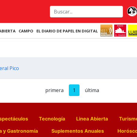
ABIERTA
CAMPO
EL DIARIO DE PAPEL EN DIGITAL
eral Pico
primera
1
última
spectáculos
Tecnología
Linea Abierta
Turism
a y Gastronomía
Suplementos Anuales
Horósc