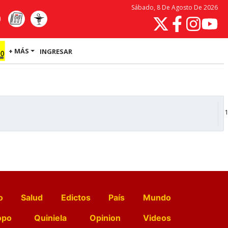
Sábado, 8 De Agosto De 2026
+ MÁS
INGRESAR
1
o
Salud
Edictos
País
Mundo
opo
Quiniela
Opinion
Videos