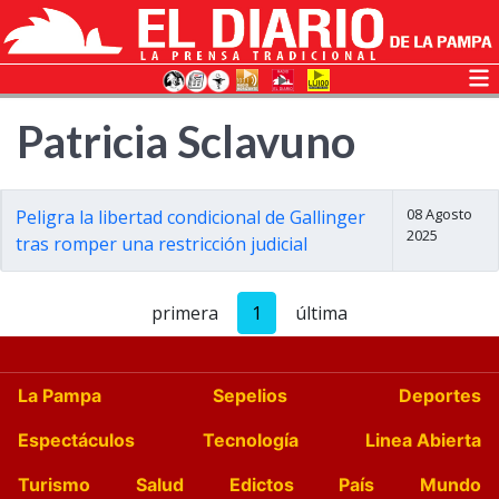
Patricia Sclavuno
08 Agosto
Peligra la libertad condicional de Gallinger
2025
tras romper una restricción judicial
primera
1
última
La Pampa
Sepelios
Deportes
Espectáculos
Tecnología
Linea Abierta
Turismo
Salud
Edictos
País
Mundo