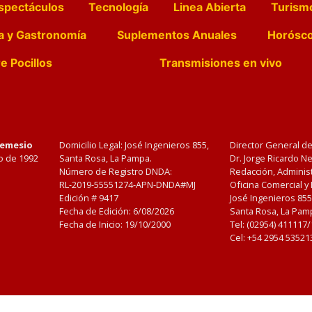
spectáculos
Tecnología
Linea Abierta
Turism
a y Gastronomía
Suplementos Anuales
Horósc
e Pocillos
Transmisiones en vivo
Nemesio
Domicilio Legal: José Ingenieros 855,
Director General d
o de 1992
Santa Rosa, La Pampa.
Dr. Jorge Ricardo 
Número de Registro DNDA:
Redacción, Administ
RL-2019-55551274-APN-DNDA#MJ
Oficina Comercial y
Edición #
9417
José Ingenieros 855
Fecha de Edición:
6/08/2026
Santa Rosa, La Pamp
Fecha de Inicio: 19/10/2000
Tel: (02954) 411117
Cel: +54 2954 53521