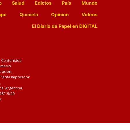
o
Salud
Edictos
País
Mundo
opo
Quiniela
Opinion
Videos
El Diario de Papel en DIGITAL
e Contenidos:
Nemesio
ración,
 Planta Impresora:
,
a, Argentina.
/18/19/20
3