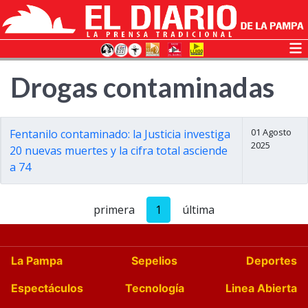
Drogas contaminadas
01 Agosto
Fentanilo contaminado: la Justicia investiga
2025
20 nuevas muertes y la cifra total asciende
a 74
primera
1
última
La Pampa
Sepelios
Deportes
Espectáculos
Tecnología
Linea Abierta