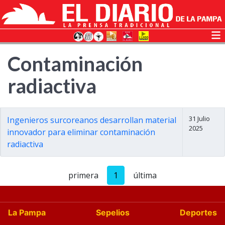
Contaminación
radiactiva
31 Julio
Ingenieros surcoreanos desarrollan material
2025
innovador para eliminar contaminación
radiactiva
primera
1
última
La Pampa
Sepelios
Deportes