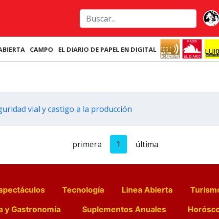
ABIERTA
CAMPO
EL DIARIO DE PAPEL EN DIGITAL
ridad vial y castigo a la producción
primera
1
última
spectáculos
Tecnología
Linea Abierta
Turism
a y Gastronomía
Suplementos Anuales
Horósc