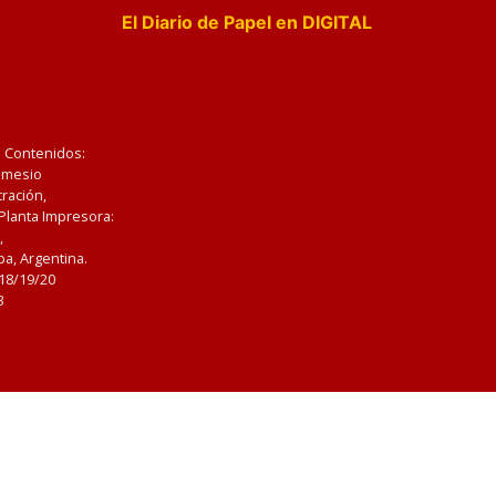
El Diario de Papel en DIGITAL
e Contenidos:
Nemesio
ración,
 Planta Impresora:
,
a, Argentina.
/18/19/20
3