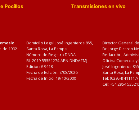
e Pocillos
Transmisiones en vivo
Nemesio
Domicilio Legal: José Ingenieros 855,
Director General d
o de 1992
Santa Rosa, La Pampa.
Dr. Jorge Ricardo 
Número de Registro DNDA:
Redacción, Administ
RL-2019-55551274-APN-DNDA#MJ
Oficina Comercial y
Edición #
9418
José Ingenieros 855
Fecha de Edición:
7/08/2026
Santa Rosa, La Pamp
Fecha de Inicio: 19/10/2000
Tel: (02954) 411117
Cel: +54 2954 53521