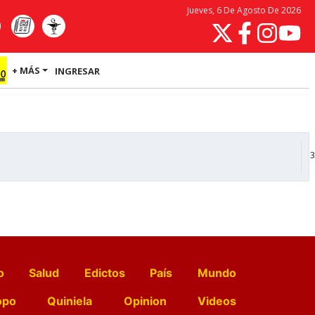
Jueves, 6 De Agosto De 2026
+ MÁS
INGRESAR
3
o
Salud
Edictos
País
Mundo
opo
Quiniela
Opinion
Videos