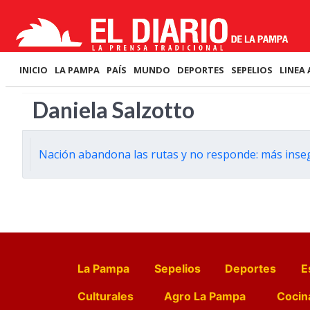
INICIO
LA PAMPA
PAÍS
MUNDO
DEPORTES
SEPELIOS
LINEA 
Daniela Salzotto
Nación abandona las rutas y no responde: más insegu
La Pampa
Sepelios
Deportes
E
Culturales
Agro La Pampa
Cocin