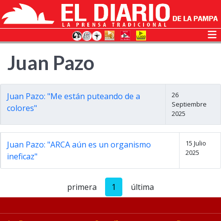
Juan Pazo
26
Juan Pazo: "Me están puteando de a
Septiembre
colores"
2025
15 Julio
Juan Pazo: "ARCA aún es un organismo
2025
ineficaz"
primera
1
última