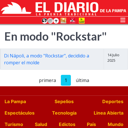
En modo "Rockstar"
14 Julio
Di Nápoli, a modo "Rockstar", decidido a
2025
romper el molde
primera
1
última
La Pampa
Sepelios
Deportes
Espectáculos
Tecnología
Linea Abierta
Turismo
Salud
Edictos
País
Mundo