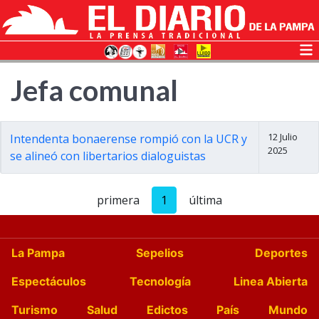
Jefa comunal
12 Julio
Intendenta bonaerense rompió con la UCR y
2025
se alineó con libertarios dialoguistas
primera
1
última
La Pampa
Sepelios
Deportes
Espectáculos
Tecnología
Linea Abierta
Turismo
Salud
Edictos
País
Mundo