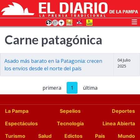
Carne patagónica
04 Julio
Asado más barato en la Patagonia: crecen
2025
los envíos desde el norte del país
primera
1
última
La Pampa
Sepelios
Deportes
Espectáculos
Tecnología
Linea Abierta
Turismo
Salud
Edictos
País
Mundo