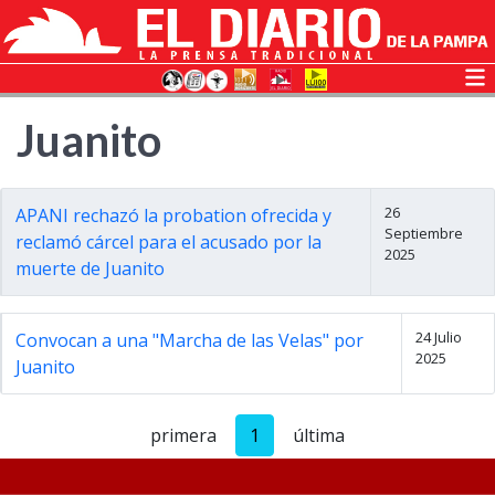
Juanito
26
APANI rechazó la probation ofrecida y
Septiembre
reclamó cárcel para el acusado por la
2025
muerte de Juanito
24 Julio
Convocan a una "Marcha de las Velas" por
2025
Juanito
primera
1
última