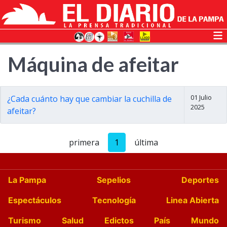
Máquina de afeitar
01 Julio
¿Cada cuánto hay que cambiar la cuchilla de
2025
afeitar?
primera
1
última
La Pampa
Sepelios
Deportes
Espectáculos
Tecnología
Linea Abierta
Turismo
Salud
Edictos
País
Mundo