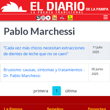
Pablo Marchessi
11 Julio
"Cada vez más chicos necesitan extracciones
2025
de dientes de leche que no se caen"
05 Junio
Bruxismo: causas, síntomas y tratamientos -
2025
Dr. Pablo Marchessi
primera
1
última
La Pampa
Sepelios
Deportes