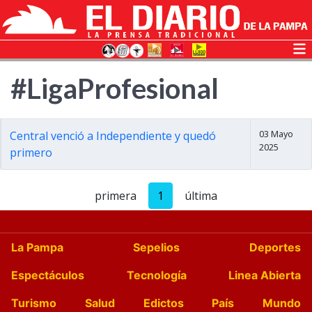
#LigaProfesional
03 Mayo
Central venció a Independiente y quedó
2025
primero
primera
1
última
La Pampa
Sepelios
Deportes
Espectáculos
Tecnología
Linea Abierta
Turismo
Salud
Edictos
País
Mundo