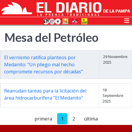
Mesa del Petróleo
29 Noviembre
El vernismo ratifica planteos por
2025
Medanito: "Un pliego mal hecho
compromete recursos por décadas"
18
Reanudan tareas para la licitación del
Septiembre
área hidrocarburífera "El Medanito"
2025
primera
1
2
última