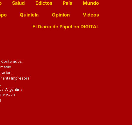
o
Salud
Edictos
País
Mundo
opo
Quiniela
Opinion
Videos
El Diario de Papel en DIGITAL
e Contenidos:
Nemesio
ración,
 Planta Impresora:
,
a, Argentina.
/18/19/20
3