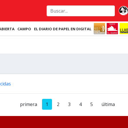
ABIERTA
CAMPO
EL DIARIO DE PAPEL EN DIGITAL
icidas
primera
1
2
3
4
5
última