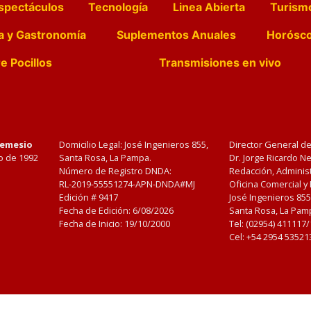
spectáculos
Tecnología
Linea Abierta
Turism
a y Gastronomía
Suplementos Anuales
Horósc
e Pocillos
Transmisiones en vivo
Nemesio
Domicilio Legal: José Ingenieros 855,
Director General d
o de 1992
Santa Rosa, La Pampa.
Dr. Jorge Ricardo 
Número de Registro DNDA:
Redacción, Administ
RL-2019-55551274-APN-DNDA#MJ
Oficina Comercial y
Edición #
9417
José Ingenieros 855
Fecha de Edición:
6/08/2026
Santa Rosa, La Pamp
Fecha de Inicio: 19/10/2000
Tel: (02954) 411117
Cel: +54 2954 53521