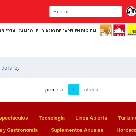
ABIERTA
CAMPO
EL DIARIO DE PAPEL EN DIGITAL
 de la ley
primera
1
última
spectáculos
Tecnología
Linea Abierta
Turism
a y Gastronomía
Suplementos Anuales
Horósc