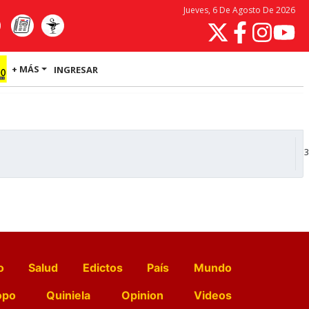
Jueves, 6 De Agosto De 2026
+ MÁS
INGRESAR
3
o
Salud
Edictos
País
Mundo
opo
Quiniela
Opinion
Videos