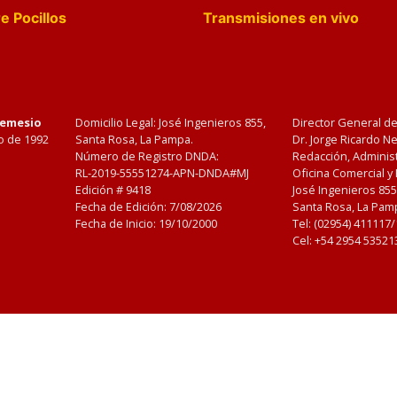
e Pocillos
Transmisiones en vivo
Nemesio
Domicilio Legal: José Ingenieros 855,
Director General d
o de 1992
Santa Rosa, La Pampa.
Dr. Jorge Ricardo 
Número de Registro DNDA:
Redacción, Administ
RL-2019-55551274-APN-DNDA#MJ
Oficina Comercial y
Edición #
9418
José Ingenieros 855
Fecha de Edición:
7/08/2026
Santa Rosa, La Pamp
Fecha de Inicio: 19/10/2000
Tel: (02954) 411117
Cel: +54 2954 53521