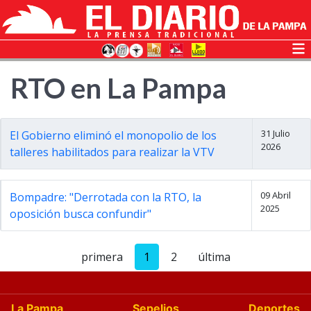
RTO en La Pampa
31 Julio
El Gobierno eliminó el monopolio de los
2026
talleres habilitados para realizar la VTV
09 Abril
Bompadre: "Derrotada con la RTO, la
2025
oposición busca confundir"
primera
1
2
última
La Pampa
Sepelios
Deportes