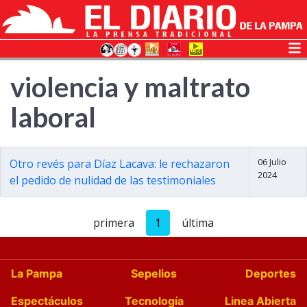
violencia y maltrato
laboral
06 Julio
Otro revés para Díaz Lacava: le rechazaron
2024
el pedido de nulidad de las testimoniales
primera
1
última
La Pampa
Sepelios
Deportes
Espectáculos
Tecnología
Linea Abierta