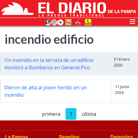
incendio edificio
31 Enero
Un incendio en la terraza de un edificio
2026
movilizó a Bomberos en General Pico
11 Junio
Dieron de alta al joven herido en un
2024
incendio
primera
1
última
La Pampa
Sepelios
Deportes