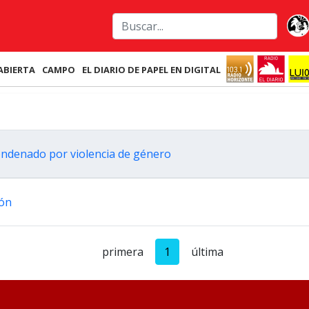
ABIERTA
CAMPO
EL DIARIO DE PAPEL EN DIGITAL
condenado por violencia de género
ión
primera
1
última