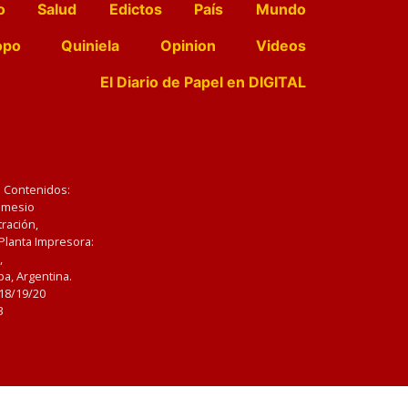
o
Salud
Edictos
País
Mundo
opo
Quiniela
Opinion
Videos
El Diario de Papel en DIGITAL
e Contenidos:
Nemesio
ración,
 Planta Impresora:
,
a, Argentina.
/18/19/20
3