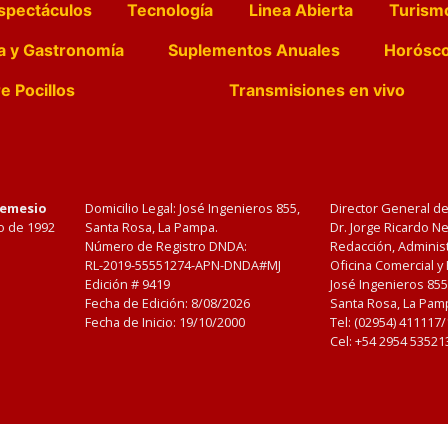
spectáculos
Tecnología
Linea Abierta
Turism
a y Gastronomía
Suplementos Anuales
Horósc
e Pocillos
Transmisiones en vivo
Nemesio
Domicilio Legal: José Ingenieros 855,
Director General d
o de 1992
Santa Rosa, La Pampa.
Dr. Jorge Ricardo 
Número de Registro DNDA:
Redacción, Administ
RL-2019-55551274-APN-DNDA#MJ
Oficina Comercial y
Edición #
9419
José Ingenieros 855
Fecha de Edición:
8/08/2026
Santa Rosa, La Pamp
Fecha de Inicio: 19/10/2000
Tel: (02954) 411117
Cel: +54 2954 53521