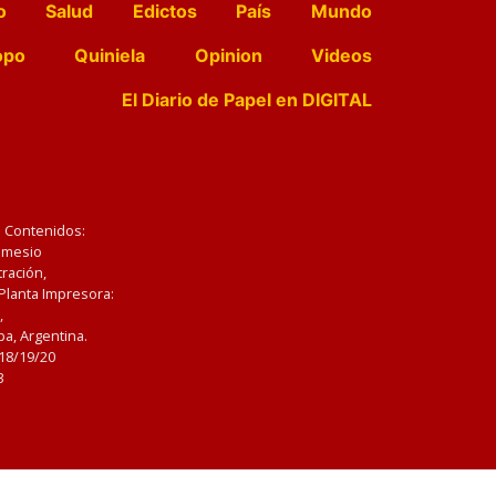
o
Salud
Edictos
País
Mundo
opo
Quiniela
Opinion
Videos
El Diario de Papel en DIGITAL
e Contenidos:
Nemesio
ración,
 Planta Impresora:
,
a, Argentina.
/18/19/20
3