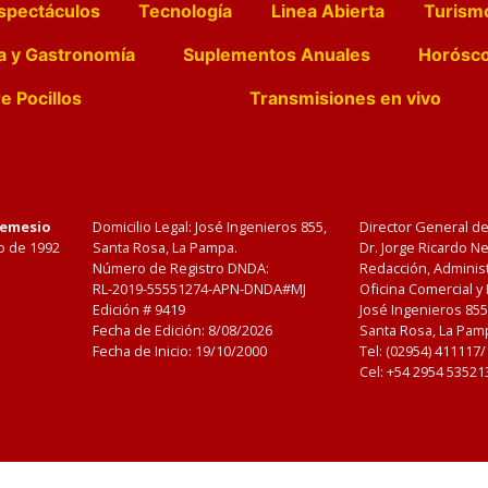
spectáculos
Tecnología
Linea Abierta
Turism
a y Gastronomía
Suplementos Anuales
Horósc
e Pocillos
Transmisiones en vivo
Nemesio
Domicilio Legal: José Ingenieros 855,
Director General d
o de 1992
Santa Rosa, La Pampa.
Dr. Jorge Ricardo 
Número de Registro DNDA:
Redacción, Administ
RL-2019-55551274-APN-DNDA#MJ
Oficina Comercial y
Edición #
9419
José Ingenieros 855
Fecha de Edición:
8/08/2026
Santa Rosa, La Pamp
Fecha de Inicio: 19/10/2000
Tel: (02954) 411117
Cel: +54 2954 53521