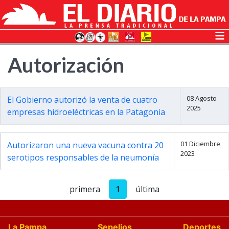
Autorización
08 Agosto
El Gobierno autorizó la venta de cuatro
2025
empresas hidroeléctricas en la Patagonia
01 Diciembre
Autorizaron una nueva vacuna contra 20
2023
serotipos responsables de la neumonía
primera
1
última
La Pampa
Sepelios
Deportes