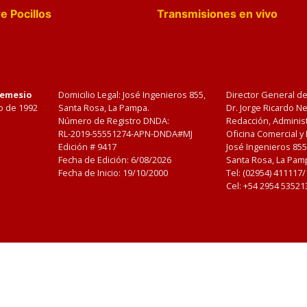
e Pocillos
Transmisiones en vivo
Nemesio
Domicilio Legal: José Ingenieros 855,
Director General d
o de 1992
Santa Rosa, La Pampa.
Dr. Jorge Ricardo 
Número de Registro DNDA:
Redacción, Administ
RL-2019-55551274-APN-DNDA#MJ
Oficina Comercial y
Edición #
9417
José Ingenieros 855
Fecha de Edición:
6/08/2026
Santa Rosa, La Pamp
Fecha de Inicio: 19/10/2000
Tel: (02954) 411117
Cel: +54 2954 53521