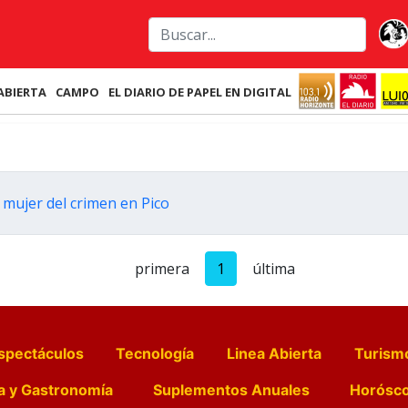
ABIERTA
CAMPO
EL DIARIO DE PAPEL EN DIGITAL
 mujer del crimen en Pico
primera
1
última
spectáculos
Tecnología
Linea Abierta
Turism
a y Gastronomía
Suplementos Anuales
Horósc