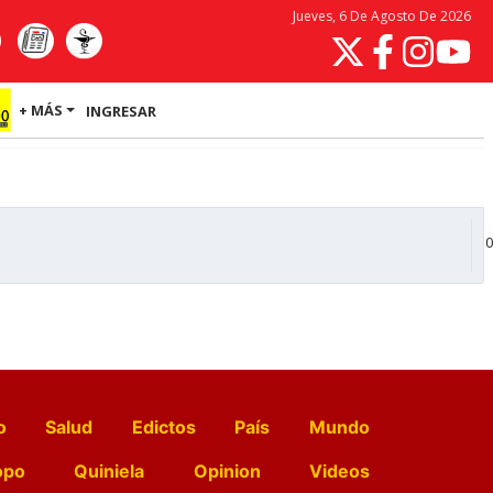
Jueves, 6 De Agosto De 2026
+ MÁS
INGRESAR
0
o
Salud
Edictos
País
Mundo
opo
Quiniela
Opinion
Videos