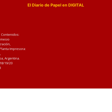
El Diario de Papel en DIGITAL
e Contenidos:
Nemesio
ración,
 Planta Impresora:
,
a, Argentina.
/18/19/20
3