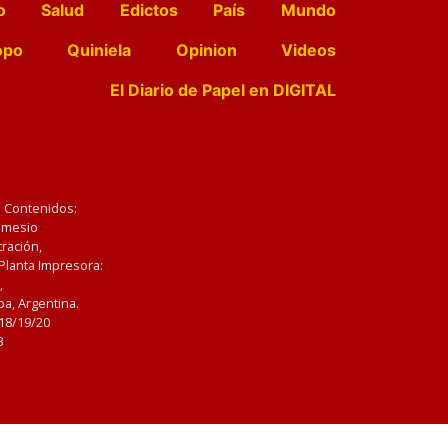
o
Salud
Edictos
País
Mundo
opo
Quiniela
Opinion
Videos
El Diario de Papel en DIGITAL
e Contenidos:
Nemesio
ración,
 Planta Impresora:
,
a, Argentina.
/18/19/20
3