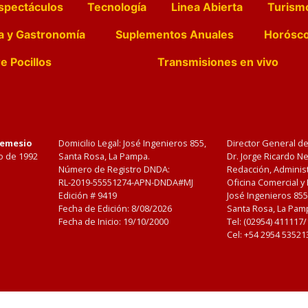
spectáculos
Tecnología
Linea Abierta
Turism
a y Gastronomía
Suplementos Anuales
Horósc
e Pocillos
Transmisiones en vivo
Nemesio
Domicilio Legal: José Ingenieros 855,
Director General d
o de 1992
Santa Rosa, La Pampa.
Dr. Jorge Ricardo 
Número de Registro DNDA:
Redacción, Administ
RL-2019-55551274-APN-DNDA#MJ
Oficina Comercial y
Edición #
9419
José Ingenieros 855
Fecha de Edición:
8/08/2026
Santa Rosa, La Pamp
Fecha de Inicio: 19/10/2000
Tel: (02954) 411117
Cel: +54 2954 53521