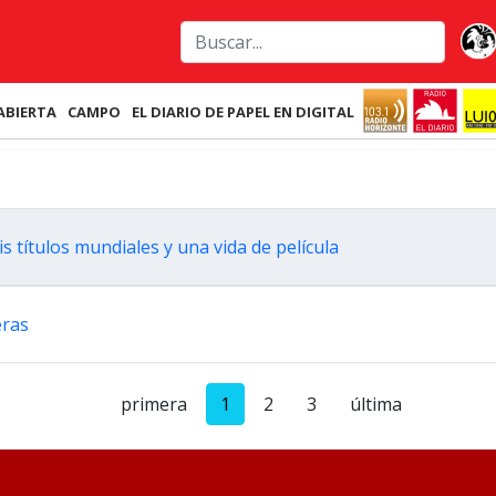
ABIERTA
CAMPO
EL DIARIO DE PAPEL EN DIGITAL
s títulos mundiales y una vida de película
eras
primera
1
2
3
última