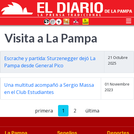
Visita a La Pampa
21 Octubre
Escrache y partida: Sturzenegger dejó La
2025
Pampa desde General Pico
01 Noviembre
Una multitud acompañó a Sergio Massa
2023
en el Club Estudiantes
primera
1
2
última
La Pampa
Sepelios
Deportes