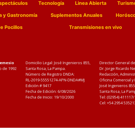
spectáculos
Tecnología
Linea Abierta
Turism
a y Gastronomía
Suplementos Anuales
Horósc
e Pocillos
Transmisiones en vivo
Nemesio
Domicilio Legal: José Ingenieros 855,
Director General d
o de 1992
Santa Rosa, La Pampa.
Dr. Jorge Ricardo 
Número de Registro DNDA:
Redacción, Administ
RL-2019-55551274-APN-DNDA#MJ
Oficina Comercial y
Edición #
9417
José Ingenieros 855
Fecha de Edición:
6/08/2026
Santa Rosa, La Pamp
Fecha de Inicio: 19/10/2000
Tel: (02954) 411117
Cel: +54 2954 53521