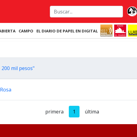
ABIERTA
CAMPO
EL DIARIO DE PAPEL EN DIGITAL
 200 mil pesos"
 Rosa
primera
1
última