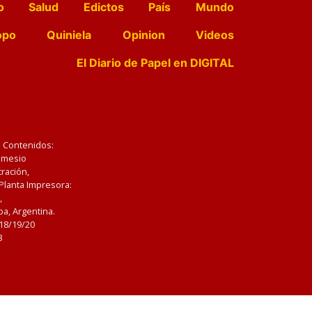
o
Salud
Edictos
País
Mundo
opo
Quiniela
Opinion
Videos
El Diario de Papel en DIGITAL
e Contenidos:
Nemesio
ración,
 Planta Impresora:
,
a, Argentina.
/18/19/20
3