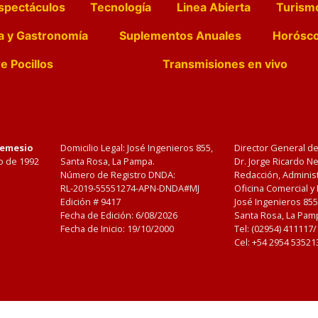
spectáculos
Tecnología
Linea Abierta
Turism
a y Gastronomía
Suplementos Anuales
Horósc
e Pocillos
Transmisiones en vivo
Nemesio
Domicilio Legal: José Ingenieros 855,
Director General d
o de 1992
Santa Rosa, La Pampa.
Dr. Jorge Ricardo 
Número de Registro DNDA:
Redacción, Administ
RL-2019-55551274-APN-DNDA#MJ
Oficina Comercial y
Edición #
9417
José Ingenieros 855
Fecha de Edición:
6/08/2026
Santa Rosa, La Pamp
Fecha de Inicio: 19/10/2000
Tel: (02954) 411117
Cel: +54 2954 53521