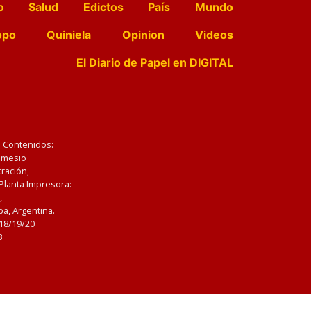
o
Salud
Edictos
País
Mundo
opo
Quiniela
Opinion
Videos
El Diario de Papel en DIGITAL
e Contenidos:
Nemesio
ración,
 Planta Impresora:
,
a, Argentina.
/18/19/20
3