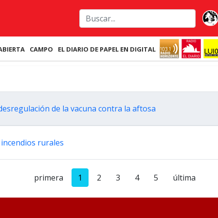
ABIERTA
CAMPO
EL DIARIO DE PAPEL EN DIGITAL
desregulación de la vacuna contra la aftosa
 incendios rurales
primera
1
2
3
4
5
última