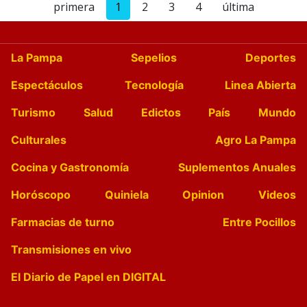
primera
1
2
3
4
última
La Pampa
Sepelios
Deportes
Espectáculos
Tecnología
Linea Abierta
Turismo
Salud
Edictos
País
Mundo
Culturales
Agro La Pampa
Cocina y Gastronomía
Suplementos Anuales
Horóscopo
Quiniela
Opinion
Videos
Farmacias de turno
Entre Pocillos
Transmisiones en vivo
El Diario de Papel en DIGITAL