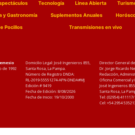
spectáculos
Tecnología
Linea Abierta
Turism
a y Gastronomía
Suplementos Anuales
Horósc
e Pocillos
Transmisiones en vivo
Nemesio
Domicilio Legal: José Ingenieros 855,
Director General d
o de 1992
Santa Rosa, La Pampa.
Dr. Jorge Ricardo 
Número de Registro DNDA:
Redacción, Administ
RL-2019-55551274-APN-DNDA#MJ
Oficina Comercial y
Edición #
9419
José Ingenieros 855
Fecha de Edición:
8/08/2026
Santa Rosa, La Pamp
Fecha de Inicio: 19/10/2000
Tel: (02954) 411117
Cel: +54 2954 53521