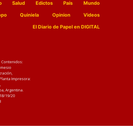
o
Salud
Edictos
País
Mundo
opo
Quiniela
Opinion
Videos
El Diario de Papel en DIGITAL
e Contenidos:
Nemesio
ración,
 Planta Impresora:
,
a, Argentina.
/18/19/20
3