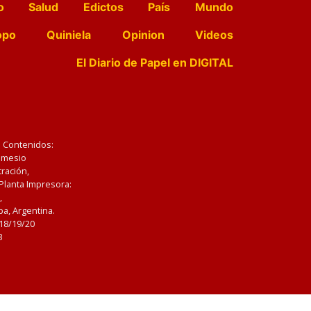
o
Salud
Edictos
País
Mundo
opo
Quiniela
Opinion
Videos
El Diario de Papel en DIGITAL
e Contenidos:
Nemesio
ración,
 Planta Impresora:
,
a, Argentina.
/18/19/20
3