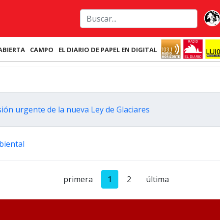
ABIERTA
CAMPO
EL DIARIO DE PAPEL EN DIGITAL
ión urgente de la nueva Ley de Glaciares
biental
primera
1
2
última