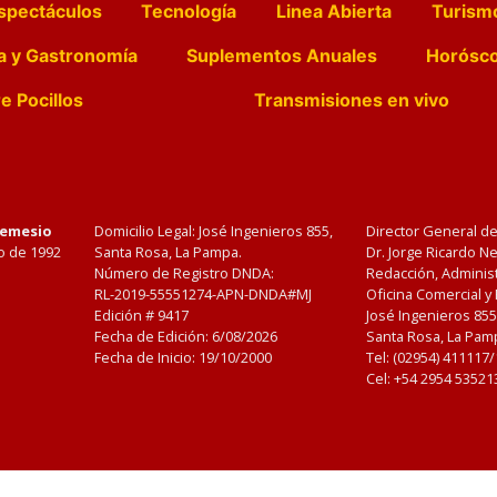
spectáculos
Tecnología
Linea Abierta
Turism
a y Gastronomía
Suplementos Anuales
Horósc
e Pocillos
Transmisiones en vivo
Nemesio
Domicilio Legal: José Ingenieros 855,
Director General d
o de 1992
Santa Rosa, La Pampa.
Dr. Jorge Ricardo 
Número de Registro DNDA:
Redacción, Administ
RL-2019-55551274-APN-DNDA#MJ
Oficina Comercial y
Edición #
9417
José Ingenieros 855
Fecha de Edición:
6/08/2026
Santa Rosa, La Pamp
Fecha de Inicio: 19/10/2000
Tel: (02954) 411117
Cel: +54 2954 53521