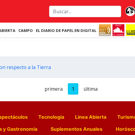
ABIERTA
CAMPO
EL DIARIO DE PAPEL EN DIGITAL
on respecto a la Tierra
primera
1
última
spectáculos
Tecnología
Linea Abierta
Turism
a y Gastronomía
Suplementos Anuales
Horósc