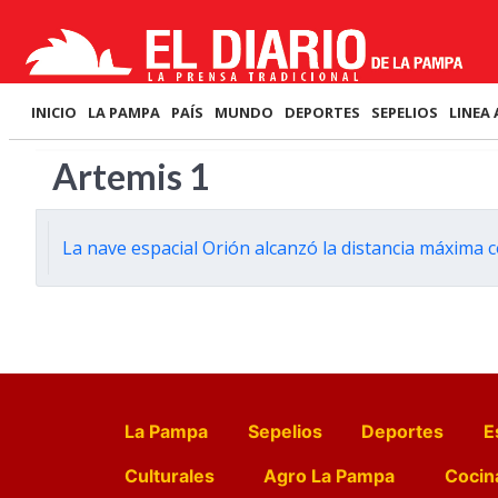
INICIO
LA PAMPA
PAÍS
MUNDO
DEPORTES
SEPELIOS
LINEA 
Artemis 1
La nave espacial Orión alcanzó la distancia máxima c
La Pampa
Sepelios
Deportes
E
Culturales
Agro La Pampa
Cocin