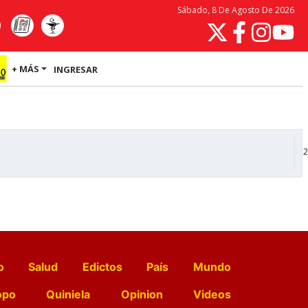
Sábado, 8 De Agosto De 2026
+ MÁS
INGRESAR
2
o
Salud
Edictos
País
Mundo
opo
Quiniela
Opinion
Videos