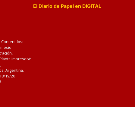
El Diario de Papel en DIGITAL
e Contenidos:
Nemesio
ración,
 Planta Impresora:
,
a, Argentina.
/18/19/20
3