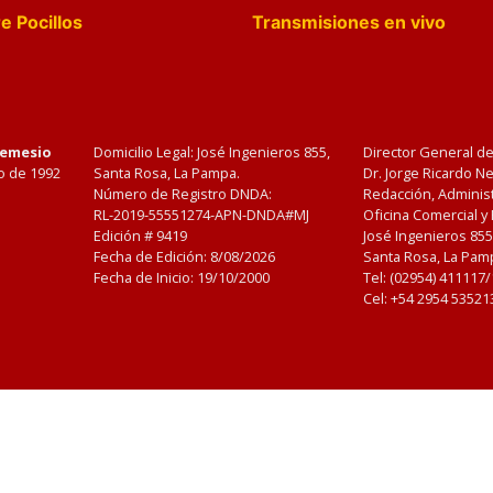
e Pocillos
Transmisiones en vivo
Nemesio
Domicilio Legal: José Ingenieros 855,
Director General d
o de 1992
Santa Rosa, La Pampa.
Dr. Jorge Ricardo 
Número de Registro DNDA:
Redacción, Administ
RL-2019-55551274-APN-DNDA#MJ
Oficina Comercial y
Edición #
9419
José Ingenieros 855
Fecha de Edición:
8/08/2026
Santa Rosa, La Pamp
Fecha de Inicio: 19/10/2000
Tel: (02954) 411117
Cel: +54 2954 53521