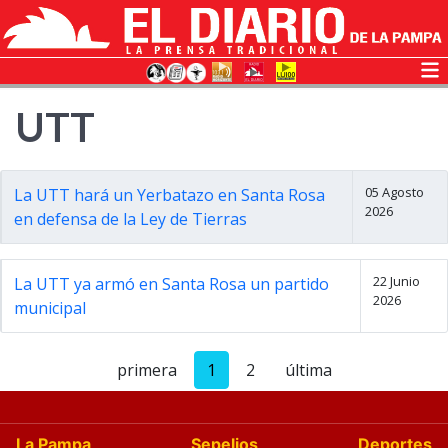
UTT
05 Agosto
La UTT hará un Yerbatazo en Santa Rosa
2026
en defensa de la Ley de Tierras
22 Junio
La UTT ya armó en Santa Rosa un partido
2026
municipal
primera
1
2
última
La Pampa
Sepelios
Deportes