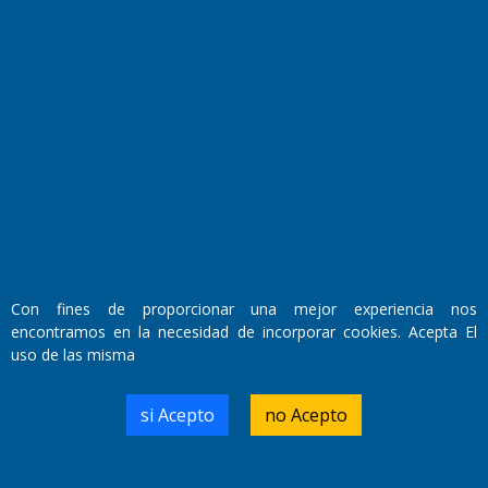
Transmisiones en vivo
El Diario de Papel en DIGITAL
Con fines de proporcionar una mejor experiencia nos
encontramos en la necesidad de incorporar cookies. Acepta El
uso de las misma
Fundado por el
Doctor Antonio Nemesio
si Acepto
no Acepto
Primera edición: Domingo 3 de Mayo de 1992
Miembro de ADIRA,ADEPA y CPPAL
Propietario: El Diario SRL
Director Periodístico: