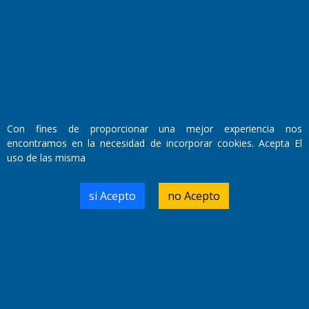
Con fines de proporcionar una mejor experiencia nos
encontramos en la necesidad de incorporar cookies. Acepta El
uso de las misma
Fundado por el
Doctor Antonio Nemesio
Primera edición: Domingo 3 de Mayo de 1992
Miembro de ADIRA,ADEPA y CPPAL
si Acepto
no Acepto
Propietario: El Diario SRL
Director Periodístico:
Walter René Goñi
Domicilio Legal: José Ingenieros 855,
Santa Rosa, La Pampa.
Número de Registro DNDA: