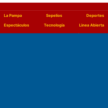
La Pampa
Sepelios
Deportes
Espectáculos
Tecnología
Linea Abierta
Turismo
Salud
Edictos
País
Mundo
Culturales
Agro La Pampa
Cocina y Gastronomía
Suplementos Anuales
Horóscopo
Quiniela
Opinion
Videos
Farmacias de turno
Entre Pocillos
Transmisiones en vivo
El Diario de Papel en DIGITAL