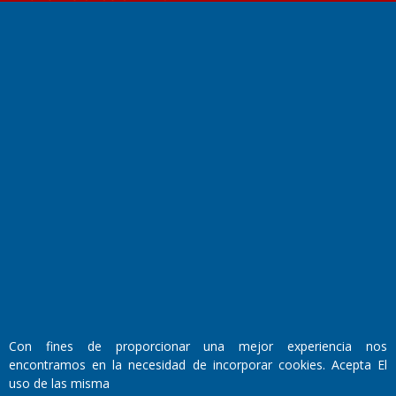
El Diario de Papel en DIGITAL
Fundado por el
Doctor Antonio Nemesio
Primera edición: Domingo 3 de Mayo de 1992
Miembro de ADIRA,ADEPA y CPPAL
Con fines de proporcionar una mejor experiencia nos
Propietario: El Diario SRL
Director Periodístico:
encontramos en la necesidad de incorporar cookies. Acepta El
Walter René Goñi
uso de las misma