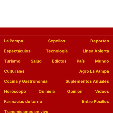
La Pampa
Sepelios
Deportes
Espectáculos
Tecnología
Linea Abierta
Turismo
Salud
Edictos
País
Mundo
Culturales
Agro La Pampa
Cocina y Gastronomía
Suplementos Anuales
Horóscopo
Quiniela
Opinion
Videos
Farmacias de turno
Entre Pocillos
Transmisiones en vivo