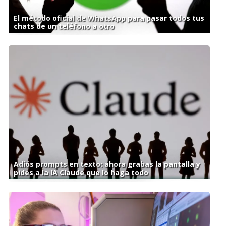
El método oficial de WhatsApp para pasar todos tus
chats de un teléfono a otro
Adiós prompts en texto: ahora grabas la pantalla y
pides a la IA Claude que lo haga todo