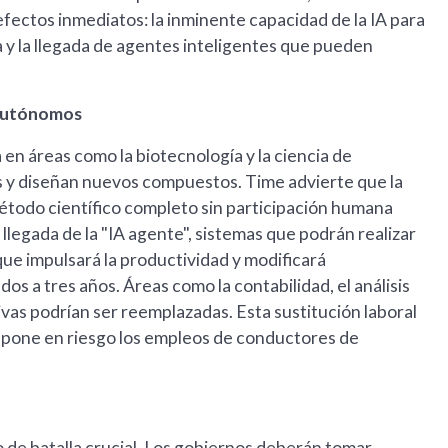
efectos inmediatos: la inminente capacidad de la IA para
y la llegada de agentes inteligentes que pueden
s autónomos
 en áreas como la biotecnología y la ciencia de
 y diseñan nuevos compuestos. Time advierte que la
l método científico completo sin participación humana
llegada de la "IA agente", sistemas que podrán realizar
 que impulsará la productividad y modificará
os a tres años. Áreas como la contabilidad, el análisis
tivas podrían ser reemplazadas. Esta sustitución laboral
én pone en riesgo los empleos de conductores de
o de batalla crucial. Los gobiernos deberán tomar