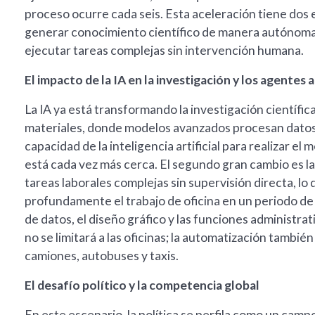
proceso ocurre cada seis. Esta aceleración tiene dos 
generar conocimiento científico de manera autónoma 
ejecutar tareas complejas sin intervención humana.
El impacto de la IA en la investigación y los agente
La IA ya está transformando la investigación científica
materiales, donde modelos avanzados procesan datos
capacidad de la inteligencia artificial para realizar e
está cada vez más cerca. El segundo gran cambio es la 
tareas laborales complejas sin supervisión directa, lo
profundamente el trabajo de oficina en un periodo de d
de datos, el diseño gráfico y las funciones administra
no se limitará a las oficinas; la automatización tambi
camiones, autobuses y taxis.
El desafío político y la competencia global
En este escenario, la política se perfila como un camp