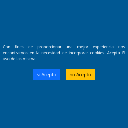
Con fines de proporcionar una mejor experiencia nos
encontramos en la necesidad de incorporar cookies. Acepta El
uso de las misma
si Acepto
no Acepto
Fundado por el
Doctor Antonio Nemesio
Primera edición: Domingo 3 de Mayo de 1992
Miembro de ADIRA,ADEPA y CPPAL
Propietario: El Diario SRL
Director Periodístico:
Walter René Goñi
Domicilio Legal: José Ingenieros 855,
Santa Rosa, La Pampa.