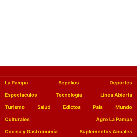
La Pampa
Sepelios
Deportes
Espectáculos
Tecnología
Linea Abierta
Turismo
Salud
Edictos
País
Mundo
Culturales
Agro La Pampa
Cocina y Gastronomía
Suplementos Anuales