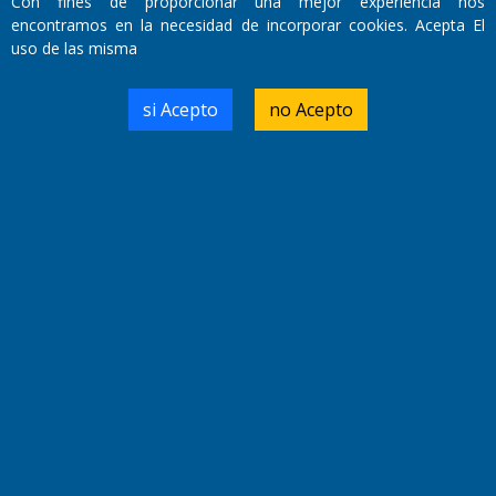
Con fines de proporcionar una mejor experiencia nos
Primera edición: Domingo 3 de Mayo de 1992
encontramos en la necesidad de incorporar cookies. Acepta El
Miembro de ADIRA,ADEPA y CPPAL
uso de las misma
Propietario: El Diario SRL
Director Periodístico:
Walter René Goñi
si Acepto
no Acepto
Domicilio Legal: José Ingenieros 855,
Santa Rosa, La Pampa.
Número de Registro DNDA:
RL-2019-55551274-APN-DNDA#MJ
Edición #
9418
Fecha de Edición:
7/08/2026
Fecha de Inicio: 19/10/2000
Director General de Contenidos:
Dr. Jorge Ricardo Nemesio
Redacción, Administración,
Oficina Comercial y Planta Impresora:
José Ingenieros 855,
Santa Rosa, La Pampa, Argentina.