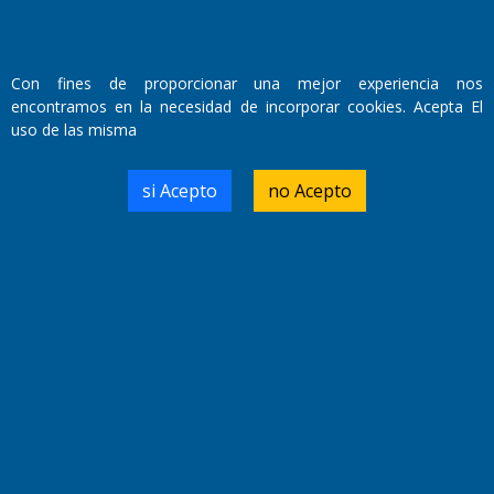
Con fines de proporcionar una mejor experiencia nos
encontramos en la necesidad de incorporar cookies. Acepta El
uso de las misma
Fundado por el
Doctor Antonio Nemesio
Primera edición: Domingo 3 de Mayo de 1992
si Acepto
no Acepto
Miembro de ADIRA,ADEPA y CPPAL
Propietario: El Diario SRL
Director Periodístico:
Walter René Goñi
Domicilio Legal: José Ingenieros 855,
Santa Rosa, La Pampa.
Número de Registro DNDA:
RL-2019-55551274-APN-DNDA#MJ
Edición #
9417
Fecha de Edición:
6/08/2026
Fecha de Inicio: 19/10/2000