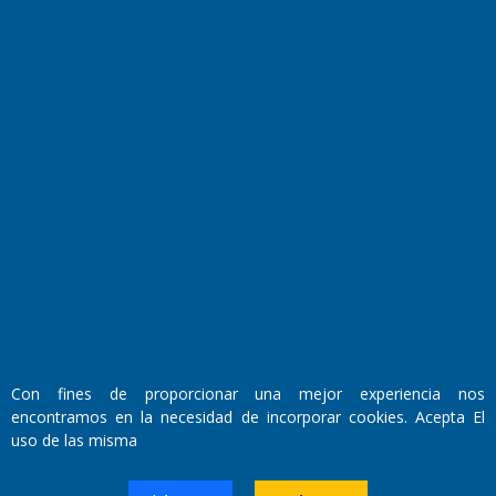
Farmacias de turno
Entre Pocillos
Transmisiones en vivo
El Diario de Papel en DIGITAL
Con fines de proporcionar una mejor experiencia nos
encontramos en la necesidad de incorporar cookies. Acepta El
Fundado por el
Doctor Antonio Nemesio
uso de las misma
Primera edición: Domingo 3 de Mayo de 1992
Miembro de ADIRA,ADEPA y CPPAL