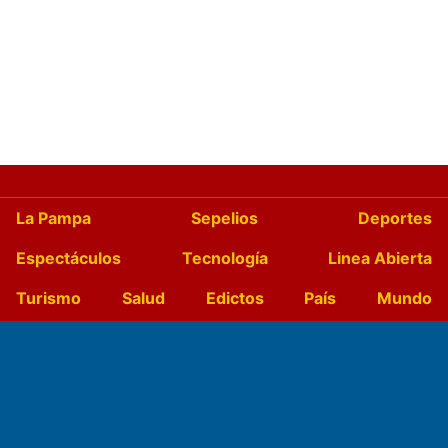
La Pampa
Sepelios
Deportes
Espectáculos
Tecnología
Linea Abierta
Turismo
Salud
Edictos
País
Mundo
Culturales
Agro La Pampa
Cocina y Gastronomía
Suplementos Anuales
Horóscopo
Quiniela
Opinion
Videos