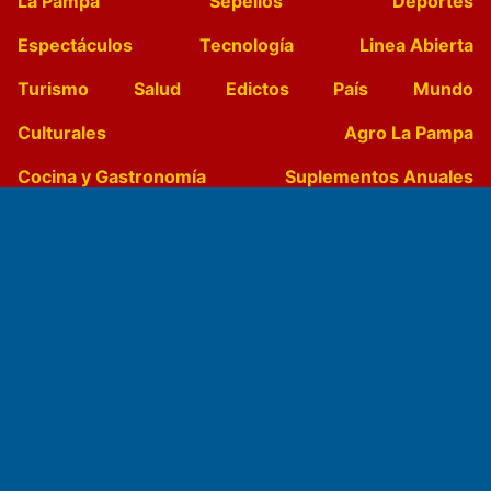
La Pampa
Sepelios
Deportes
Espectáculos
Tecnología
Linea Abierta
Turismo
Salud
Edictos
País
Mundo
Culturales
Agro La Pampa
Cocina y Gastronomía
Suplementos Anuales
Horóscopo
Quiniela
Opinion
Videos
Farmacias de turno
Entre Pocillos
Transmisiones en vivo
El Diario de Papel en DIGITAL