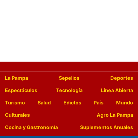
La Pampa
Sepelios
Deportes
Espectáculos
Tecnología
Linea Abierta
Turismo
Salud
Edictos
País
Mundo
Culturales
Agro La Pampa
Cocina y Gastronomía
Suplementos Anuales