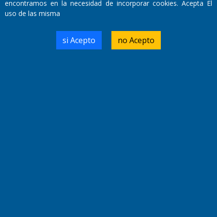
encontramos en la necesidad de incorporar cookies. Acepta El
Miembro de ADIRA,ADEPA y CPPAL
uso de las misma
Propietario: El Diario SRL
Director Periodístico:
Walter René Goñi
si Acepto
no Acepto
Domicilio Legal: José Ingenieros 855,
Santa Rosa, La Pampa.
Número de Registro DNDA:
RL-2019-55551274-APN-DNDA#MJ
Edición #
9419
Fecha de Edición:
8/08/2026
Fecha de Inicio: 19/10/2000
Director General de Contenidos:
Dr. Jorge Ricardo Nemesio
Redacción, Administración,
Oficina Comercial y Planta Impresora:
José Ingenieros 855,
Santa Rosa, La Pampa, Argentina.
Tel: (02954) 411117/18/19/20