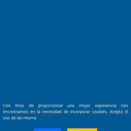
Fundado por el
Doctor Antonio Nemesio
Primera edición: Domingo 3 de Mayo de 1992
Miembro de ADIRA,ADEPA y CPPAL
Propietario: El Diario SRL
Director Periodístico:
Con fines de proporcionar una mejor experiencia nos
Walter René Goñi
encontramos en la necesidad de incorporar cookies. Acepta El
uso de las misma
Domicilio Legal: José Ingenieros 855,