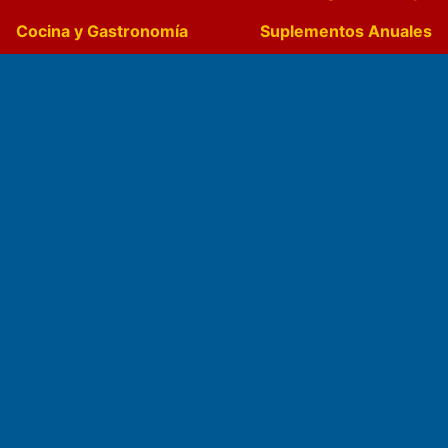
Cocina y Gastronomía
Suplementos Anuales
Horóscopo
Quiniela
Opinion
Videos
Farmacias de turno
Entre Pocillos
Transmisiones en vivo
El Diario de Papel en DIGITAL