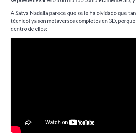
se puede llevar eso a un mundo completamente 3D, y
A Satya Nadella parece que se le ha olvidado que tan
técnico) ya son metaversos completos en 3D, porque t
dentro de ellos: