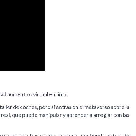
dad aumenta o virtual encima.
aller de coches, pero si entras en el metaverso sobre la
real, que puede manipular y aprender a arreglar con las
re el que te has parado aparece una tienda virtual de